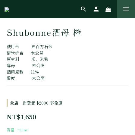
Shubonne酒母 榨
使用米          五百万石米
精米步合      未公開
原材料          米、米麴
酵母              未公開
酒精度數      11%
酸度              未公開
全店，消費滿 $2000 享免運
NT$1,650
容量
: 720ml