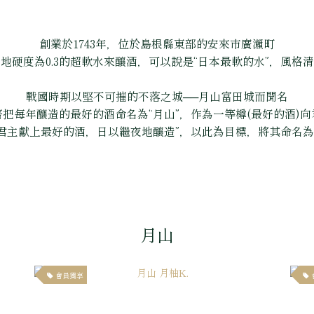
創業於1743年，位於島根縣東部的安來市廣瀨町
地硬度為0.3的超軟水來釀酒，可以說是“日本最軟的水”，風格
戰國時期以堅不可摧的不落之城──月山富田城而聞名
把每年釀造的最好的酒命名為“月山”，作為一等樽(最好的酒)
向君主獻上最好的酒，日以繼夜地釀造”，以此為目標，將其命名為“
月山
會員獨享