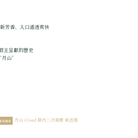
清新芳香、入口通透爽快
向君主呈獻的歷史
月山”
會員獨享