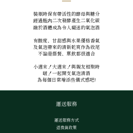
裝瓶時保有帶活性的酵母與糖分
二次發酵產生二氧化碳
經過瓶內
融於酒體成為令人癡迷的氣泡酒
有酸度、甘甜感與水果優格香氣
及氣泡帶來的清新乾爽作為收尾
不論是搭餐、單飲都很適合
小週末！大週末！與親友相聚時
啵！一起開支氣泡清酒
為每個日常增添些儀式感吧!
運送服務
運送服務方式
退換貨政策