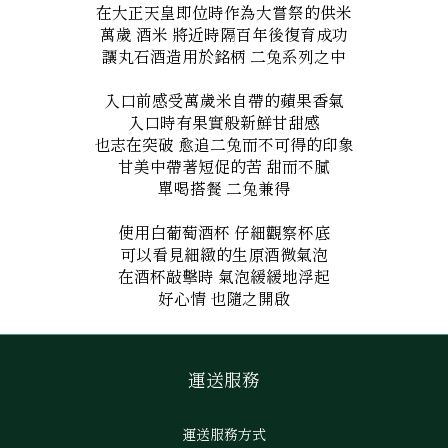
在大正天皇即位時作為大嘗祭的供米
萬歲 酒米 將近時隔百年後復育成功
讓丸石酒造用於銘柄 二兔系列之中
入口前感受萬歲米自帶的蘋果香氣
入口時有果實般新鮮甘甜感
也志在突破 愈追二兔而不可得的印象
甘美中帶著短促的苦 甜而不膩
單喝搭餐 二兔兼得
使用白葡萄酒杯 仔細觀察杯底
可以看見細緻的生原酒微氣泡
在酒杯敲擊時 氣泡緩緩地浮起
好心情 也隨之開啟
運送服務
運送服務方式