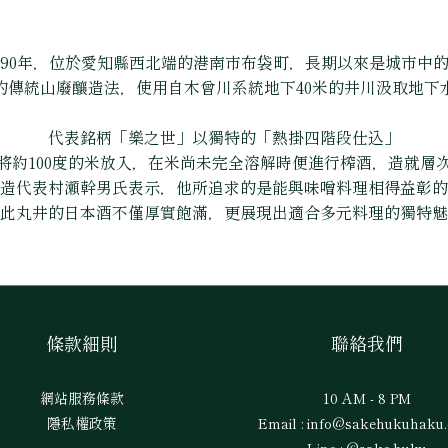
790年，位於愛知縣西北端的港南市布袋町，長期以來是城市中
的傳統山廢釀造法，使用自木曾川系統地下40米的井川汲取地下
代表銘柄「樂之世」以獨特的「熱掛四階段仕込」
將約100度的米放入，在米尚未完全溶解時便進行榨酒，造就層
造代表村瀬幹男氏表示，他所追求的是能與味噌料理相得益彰的
此丸井的日本酒不僅厚實飽滿，更展現出適合多元料理的獨特魅
條款細則
聯絡我們
網站服務條款
10 AM - 8 PM
隱私權政策
Email : info@sakehukuhaku